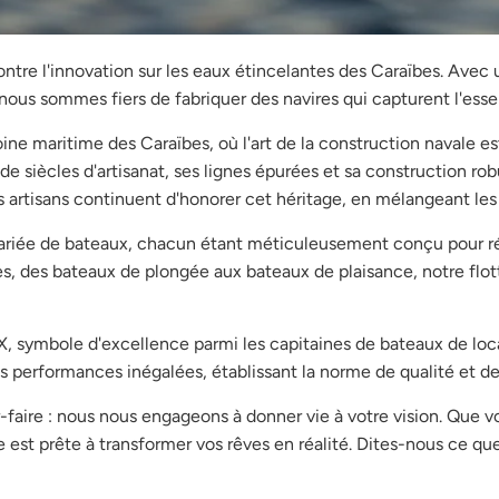
ntre l'innovation sur les eaux étincelantes des Caraïbes. Avec 
ous sommes fiers de fabriquer des navires qui capturent l'esse
e maritime des Caraïbes, où l'art de la construction navale e
 siècles d'artisanat, ses lignes épurées et sa construction robu
 artisans continuent d'honorer cet héritage, en mélangeant les
iée de bateaux, chacun étant méticuleusement conçu pour rép
s, des bateaux de plongée aux bateaux de plaisance, notre flott
X, symbole d'excellence parmi les capitaines de bateaux de loca
performances inégalées, établissant la norme de qualité et de fi
faire : nous nous engageons à donner vie à votre vision. Que 
est prête à transformer vos rêves en réalité. Dites-nous ce qu