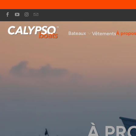
Bateaux
À propo
Vêtements
À PR