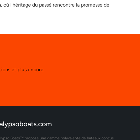
, où l'héritage du passé rencontre la promesse de
rsions et plus encore…
alypsoboats.com
lypso Boats™ propose une gamme polyvalente de bateaux conçus